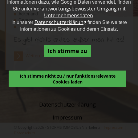
Informationen dazu, wie Google Daten verwendet, finden
Grundstücke
Landwirtschaftliche Anwesen
Sie unter
Verantwortungsbewusster Umgang mit
Ackerland
.
Unternehmensdaten
Garagen
In unserer
finden Sie weitere
Datenschutzerklärung
...
Informationen zu Cookies und deren Einsatz.
Es gibt nichts Gutes, außer man tut es!
Ich stimme zu
Weitere Vorteile
Ich stimme nicht zu / nur funktionsrelevante
Cookies laden
Datenschutzerklärung
Impressum
© Copyright 2026 - STORMS IMMOBILIEN Erkelenz
Impressum
|
Datenschutz