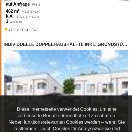
auf Anfrage
Preis
462 m²
Fläche (ca.)
k.A
Teilbare Fläche
1
Zimmer
41812 ERKELENZ
INDIVIDUELLE DOPPELHAUSHÄLFTE INKL. GRUNDSTÜCK - AUSBAUHAUS
Diese Internetseite verwendet Cookies, um eine
verbesserte Benutzerfreundlichkeit zu schaffen.
Neben funktionsrelevanten Cookies werden – wenn Sie
zustimmen – auch Cookies für Analysezwecke und