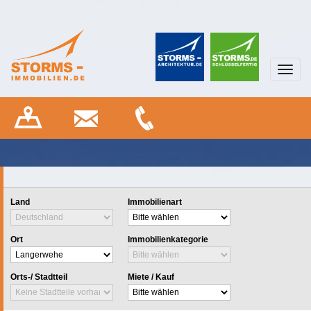
Toggl
navig
Land
Immobilienart
Ort
Immobilienkategorie
Orts-/ Stadtteil
Miete / Kauf