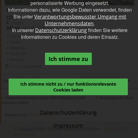
personalisierte Werbung eingesetzt.
Informationen dazu, wie Google Daten verwendet, finden
379.000 €
Kaufpreis
Sie unter
Verantwortungsbewusster Umgang mit
123 m²
Wohnfläche (ca.)
.
4
Unternehmensdaten
Zimmer
342 m²
Grundstücksfl. (ca.)
In unserer
finden Sie weitere
Datenschutzerklärung
Informationen zu Cookies und deren Einsatz.
Terrasse
Garten
Stellplatz
Gäste WC
Ich stimme zu
Neubau
52379 Langerwehe
«
»
Seiten:
1
1-2 (von 2 Objekten)
Ich stimme nicht zu / nur funktionsrelevante
Cookies laden
Datenschutzerklärung der AVIV Germany GmbH
Impressum der AVIV
Germany GmbH
Datenschutzerklärung
powered by
Immowelt AG
Impressum
© Copyright 2026 - STORMS IMMOBILIEN Erkelenz
Impressum
|
Datenschutz